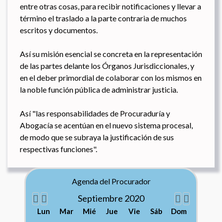
entre otras cosas, para recibir notificaciones y llevar a
término el traslado a la parte contraria de muchos
escritos y documentos.
Así su misión esencial se concreta en la representación
de las partes delante los Órganos Jurisdiccionales, y
en el deber primordial de colaborar con los mismos en
la noble función pública de administrar justicia.
Así "las responsabilidades de Procuraduría y
Abogacía se acentúan en el nuevo sistema procesal,
de modo que se subraya la justificación de sus
respectivas funciones".
Año
Mes
Próximo
Próximo
anterior
anterior
mes
año
Agenda del Procurador
Septiembre 2020
Lun
Mar
Mié
Jue
Vie
Sáb
Dom